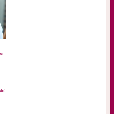
für
ln)